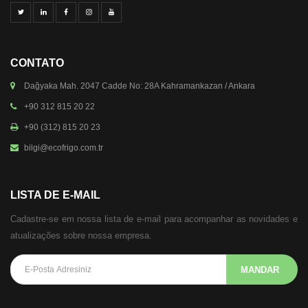
CONTATO
Dağyaka Mah. 2047 Cadde No: 28A Kahramankazan / Ankara
+90 312 815 20 22
+90 (312) 815 20 23
bilgi@ecofrigo.com.tr
LISTA DE E-MAIL
Cadastre-se em nossa lista de e-mail para acompanhar as novidades e
atualizações sobre nossa empresa.
MANDAR