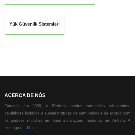
Yük Güvenlik Sistemleri
ACERCA DE NÓS
Fundada em 2008, a Ecofrigo produz caminhões refrigerados,
caminhões isolados e superestruturas de semi-reboque de acordo com
os padrões mundiais em suas instalações modernas em Ankara. A
Ecofrigo é...
Mais